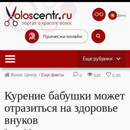
день
Прически онлайн
Еще рубрики
Волос Центр
›
Еще факты
0
535
0,00
​Курение бабушки может
отразиться на здоровье
внуков