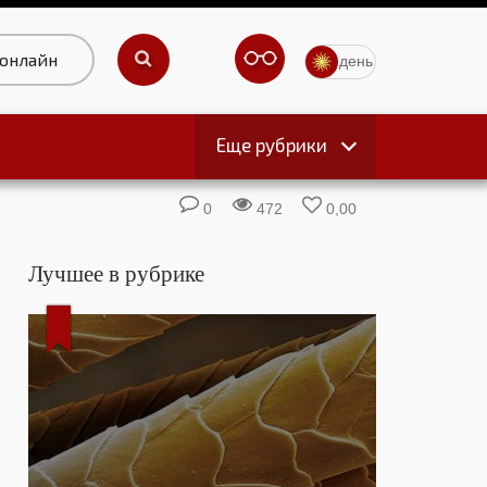
 онлайн
день
Еще рубрики
ы
0
472
0,00
Лучшее в рубрике