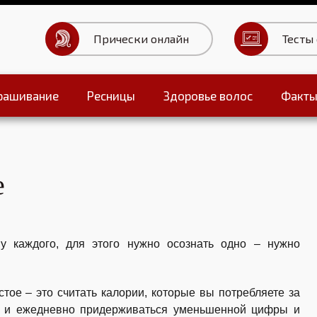
Прически онлайн
Тесты
рашивание
Ресницы
Здоровье волос
Факт
Тесты для волос
е
у каждого, для этого нужно осознать одно – нужно
стое – это считать калории, которые вы потребляете за
ть, и ежедневно придерживаться уменьшенной цифры и