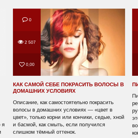
0
2 507
0,00
КАК САМОЙ СЕБЕ ПОКРАСИТЬ ВОЛОСЫ В
П
ДОМАШНИХ УСЛОВИЯХ
Пи
Описание, как самостоятельно покрасить
ре
волосы в домашних условиях — «цвет в
ру
цвет», только корни или кончики, седые, хной
эт
 я
и басмой, как смыть, если получился
во
и
слишком тёмный оттенок.
ко