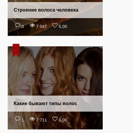
Строение волоса человека
0
7 047
5,00
Какие бывают типы волос
1
7 711
0,00