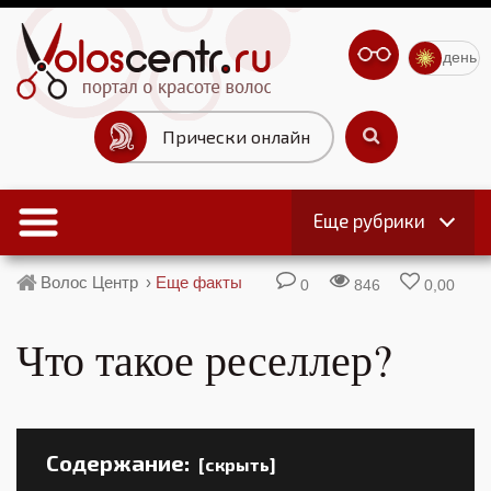
день
Прически онлайн
Еще рубрики
Волос Центр
›
Еще факты
0
846
0,00
Что такое реселлер?
Содержание:
[скрыть]