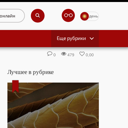
 онлайн
день
Еще рубрики
ы
0
479
0,00
Лучшее в рубрике