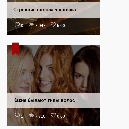
Строение волоса человека
0
7 047
5,00
Какие бывают типы волос
1
7 710
0,00