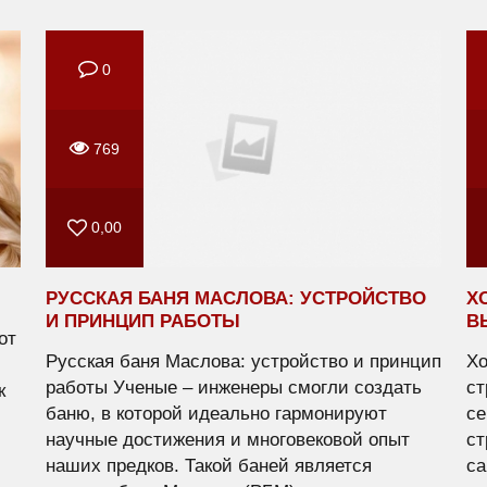
0
769
0,00
РУССКАЯ БАНЯ МАСЛОВА: УСТРОЙСТВО
Х
И ПРИНЦИП РАБОТЫ
В
от
Русская баня Маслова: устройство и принцип
Хо
работы Ученые – инженеры смогли создать
ст
к
баню, в которой идеально гармонируют
се
научные достижения и многовековой опыт
ст
наших предков. Такой баней является
са