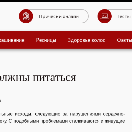
Прически онлайн
Тесты
рашивание
Ресницы
Здоровье волос
Факт
Тесты для волос
олжны питаться
о
льные исходы, следующие за нарушениями сердечно-
веку. С подобными проблемами сталкиваются и живущие
.