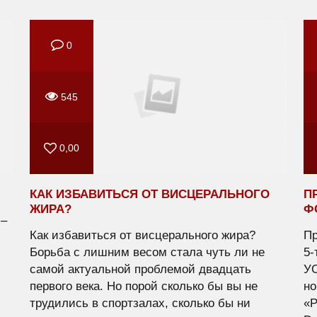
0
545
0,00
КАК ИЗБАВИТЬСЯ ОТ ВИСЦЕРАЛЬНОГО
П
ЖИРА?
Ф
 –
Как избавиться от висцерального жира?
Пр
Борьба с лишним весом стала чуть ли не
5
самой актуальной проблемой двадцать
У
,
первого века. Но порой сколько бы вы не
но
трудились в спортзалах, сколько бы ни
«P