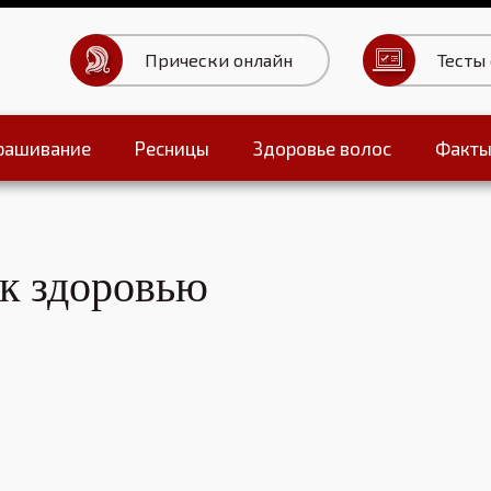
Прически онлайн
Тесты
рашивание
Ресницы
Здоровье волос
Факт
Тесты для волос
к здоровью