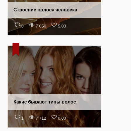
Строение волоса человека
0
7 050
5,00
Какие бывают типы волос
1
7 712
0,00