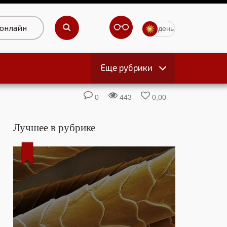
 онлайн
день
Еще рубрики
ы
0
443
0,00
Лучшее в рубрике