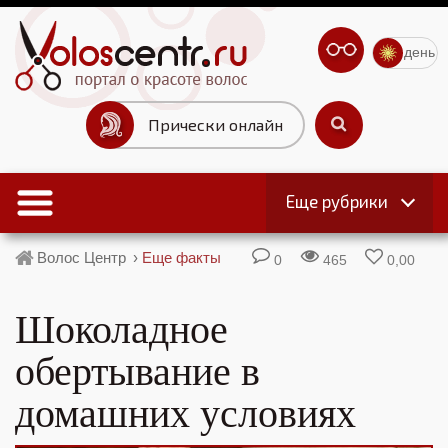
день
Прически онлайн
Еще рубрики
Волос Центр
›
Еще факты
0
465
0,00
Шоколадное
обертывание в
домашних условиях