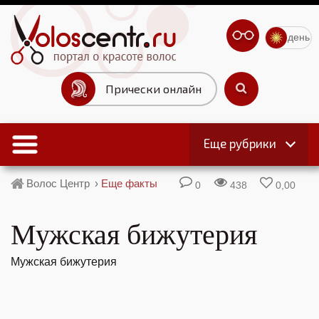
день
Прически онлайн
Еще рубрики
Волос Центр
›
Еще факты
0
438
0,00
Мужская бижутерия
Мужская бижутерия