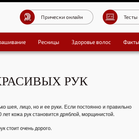
Прически онлайн
Тесты
рашивание
Ресницы
Здоровье волос
Факт
Тесты для волос
КРАСИВЫХ РУК
ко шея, лицо, но и ее руки. Если постоянно и правильно
0 лет кожа рук становится дряблой, морщинистой.
к стоит очень дорого.