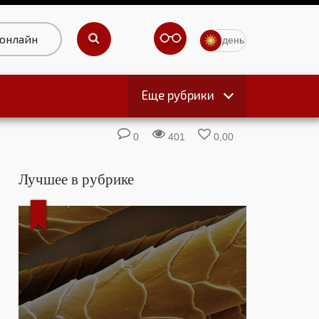
 онлайн
день
Еще рубрики
ы
0
401
0,00
Лучшее в рубрике