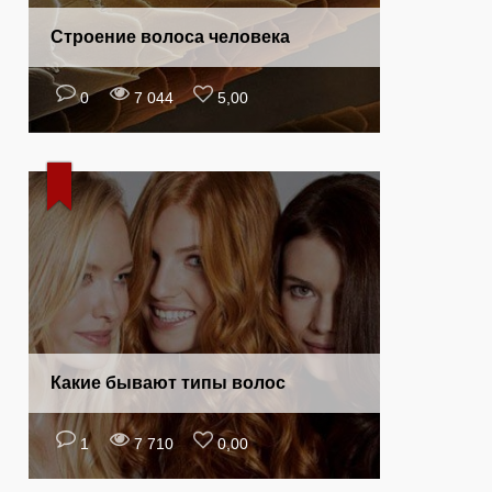
Строение волоса человека
0
7 044
5,00
Какие бывают типы волос
1
7 710
0,00