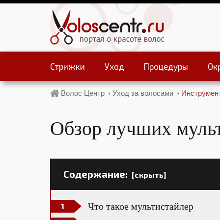
Стрижки
Уход
Процедуры
Ок
Волос Центр
›
Уход за волосами
›
Инструмен
Обзор лучших мульт
Содержание:
[скрыть]
Что такое мультистайлер