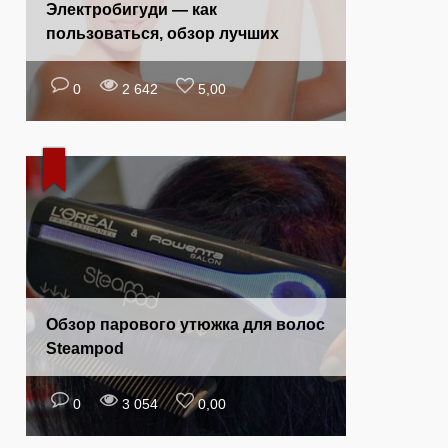
Электробигуди — как
пользоваться, обзор лучших
0
2 642
5,00
Обзор парового утюжка для волос
Steampod
0
3 054
0,00