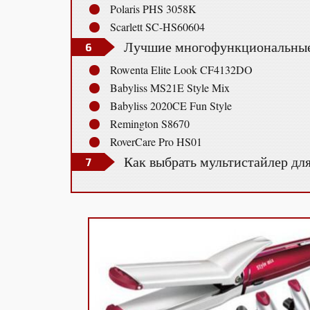
Polaris PHS 3058K
Scarlett SC-HS60604
Лучшие многофункциональные 
Rowenta Elite Look CF4132DO
Babyliss MS21E Style Mix
Babyliss 2020CE Fun Style
Remington S8670
RoverCare Pro HS01
Как выбрать мультистайлер для