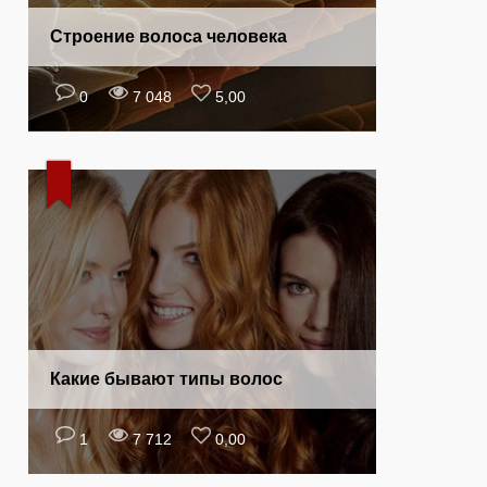
Строение волоса человека
0
7 048
5,00
Какие бывают типы волос
1
7 712
0,00