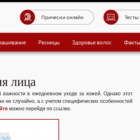
Прически онлайн
Тесты
рашивание
Ресницы
Здоровье волос
Факт
Тесты для волос
ля лица
 важности в ежедневном уходе за кожей. Однако этот
н не случайно, а с учетом специфических особенностей
йте
можно перейдя по ссылке.