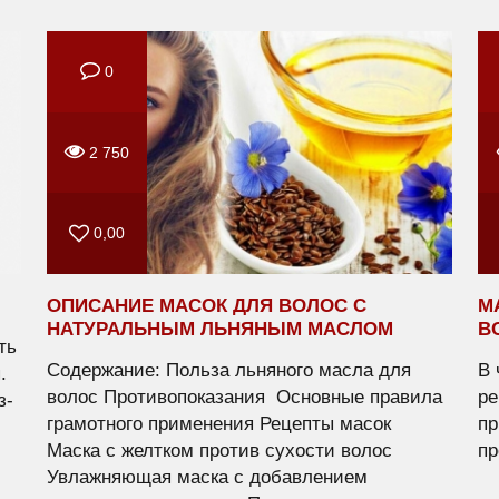
0
2 750
0,00
ОПИСАНИЕ МАСОК ДЛЯ ВОЛОС С
М
НАТУРАЛЬНЫМ ЛЬНЯНЫМ МАСЛОМ
В
ть
Содержание: Польза льняного масла для
В 
.
волос Противопоказания Основные правила
ре
з-
грамотного применения Рецепты масок
пр
Маска с желтком против сухости волос
пр
Увлажняющая маска с добавлением