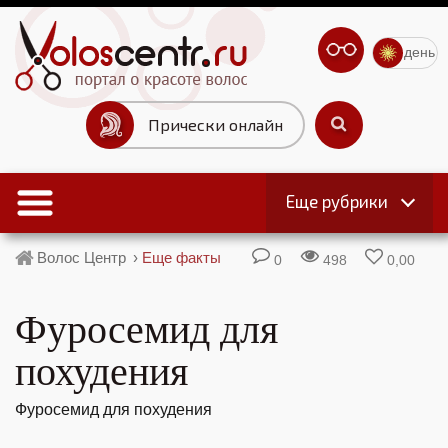
день
Прически онлайн
Еще рубрики
Волос Центр
›
Еще факты
0
498
0,00
Фуросемид для
похудения
Фуросемид для похудения