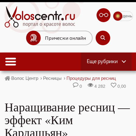
день
Прически онлайн
Еще рубрики
Волос Центр
›
Ресницы
›
Процедуры для ресниц
0
4 282
0,00
Наращивание ресниц —
эффект «Ким
Кардашьян»