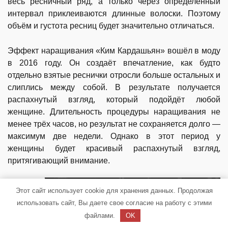
весь ресничный ряд, а только через определённый
интервал приклеиваются длинные волоски. Поэтому
объём и густота ресниц будет значительно отличаться.
Эффект наращивания «Ким Кардашьян» вошёл в моду
в 2016 году. Он создаёт впечатление, как будто
отдельно взятые реснички отросли больше остальных и
слиплись между собой. В результате получается
распахнутый взгляд, который подойдёт любой
женщине. Длительность процедуры наращивания не
менее трёх часов, но результат не сохраняется долго —
максимум две недели. Однако в этот период у
женщины будет красивый распахнутый взгляд,
притягивающий внимание.
Наращивание ресниц эффект
Этот сайт использует cookie для хранения данных. Продолжая
«Ким Кардашьян»
использовать сайт, Вы даете свое согласие на работу с этими
файлами.
OK