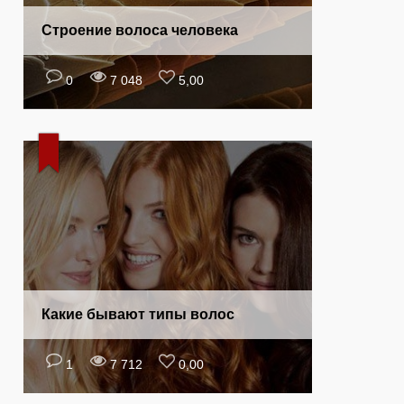
Строение волоса человека
0
7 048
5,00
Какие бывают типы волос
1
7 712
0,00