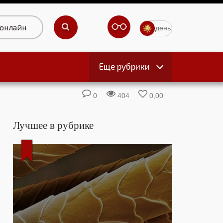
 онлайн
день
Еще рубрики
ы
0
404
0,00
Лучшее в рубрике