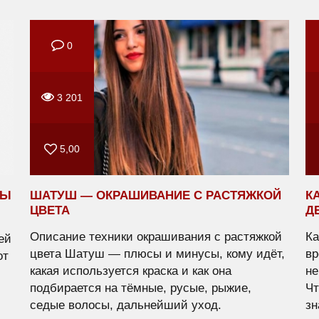
0
3 201
5,00
ПЫ
ШАТУШ — ОКРАШИВАНИЕ С РАСТЯЖКОЙ
К
ЦВЕТА
Д
Описание техники окрашивания с растяжкой
Ка
ей
цвета Шатуш — плюсы и минусы, кому идёт,
вр
от
какая используется краска и как она
не
подбирается на тёмные, русые, рыжие,
Чт
седые волосы, дальнейший уход.
зн