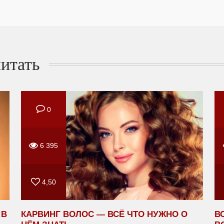
итать
0
6 395
4,50
 В
КАРВИНГ ВОЛОС — ВСЁ ЧТО НУЖНО О
В