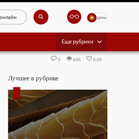
 онлайн
день
Еще рубрики
ы
0
626
0,00
Лучшее в рубрике