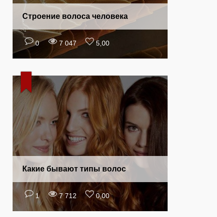
Строение волоса человека
0
7 047
5,00
Какие бывают типы волос
1
7 712
0,00