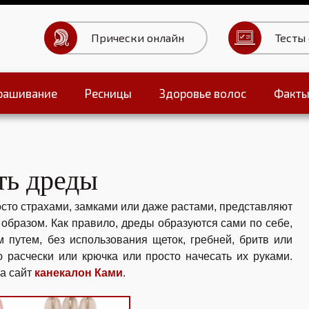
Прически онлайн
Тесты
рашивание
Ресницы
Здоровье волос
Факт
Тесты для волос
ть дреды
сто страхами, замками или даже растами, представляют
образом. Как правило, дреды образуются сами по себе,
 путем, без использования щеток, гребней, бритв или
 расчески или крючка или просто начесать их руками.
на сайт
канекалон Ками
.