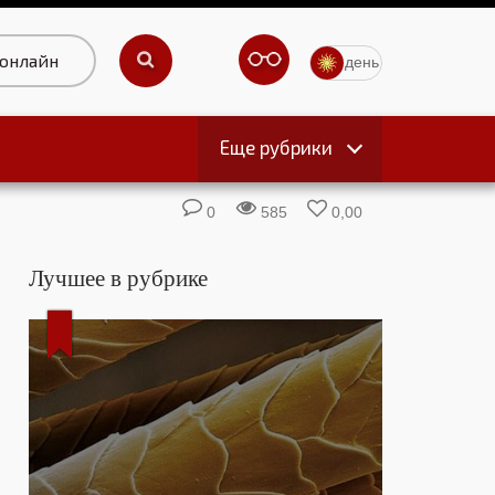
 онлайн
день
Еще рубрики
ы
0
585
0,00
Лучшее в рубрике