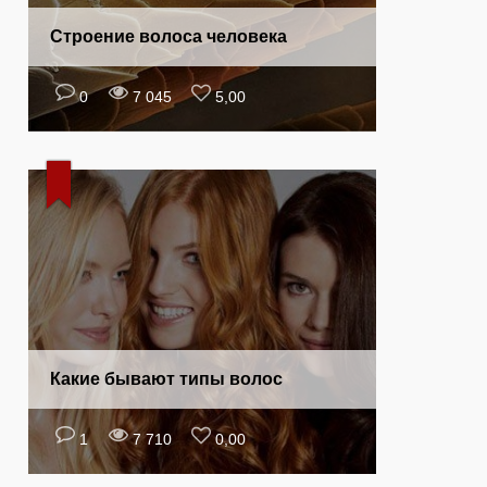
Строение волоса человека
0
7 045
5,00
Какие бывают типы волос
1
7 710
0,00