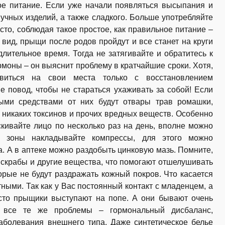
е питание. Если уже начали появляться высыпания и
мучных изделий, а также сладкого. Больше употребляйте
сто, соблюдая такое простое, как правильное питание –
вид, прыщи после родов пройдут и все станет на круги
длительное время. Тогда не затягивайте и обратитесь к
рмоны – он выяснит проблему в кратчайшие сроки. Хотя,
виться на свои места только с восстановлением
не повод, чтобы не стараться ухаживать за собой! Если
ыми средствами от них будут отвары трав ромашки,
 никаких токсинов и прочих вредных веществ. Особенно
скивайте лицо по несколько раз на день, вполне можно
е зоны накладывайте компрессы, для этого можно
. А в аптеке можно раздобыть цинковую мазь. Помните,
 скрабы и другие вещества, что помогают отшелушивать
орые не будут раздражать кожный покров. Что касается
ными. Так как у Вас постоянный контакт с младенцем, а
асто прыщики выступают на попе. А они бывают очень
т, все те же проблемы – гормональный дисбаланс,
аболевания внешнего типа. Даже синтетическое белье