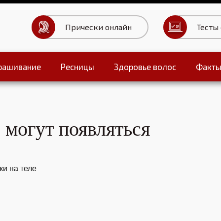
Прически онлайн
Тесты
рашивание
Ресницы
Здоровье волос
Факт
Тесты для волос
 могут появляться
и на теле