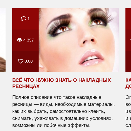
1
4 397
0,00
ВСЁ ЧТО НУЖНО ЗНАТЬ О НАКЛАДНЫХ
К
РЕСНИЦАХ
Д
Полное описание что такое накладные
Оп
ресницы — виды, необходимые материалы,
во
как их выбрать, самостоятельно клеить,
цв
.
снимать, ухаживать в домашних условиях,
и 
возможны ли побочные эффекты.
сл