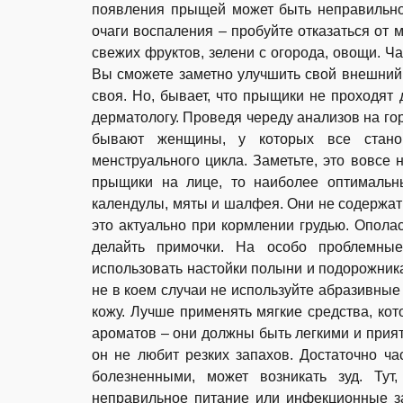
появления прыщей может быть неправильно
очаги воспаления – пробуйте отказаться от 
свежих фруктов, зелени с огорода, овощи. Ча
Вы сможете заметно улучшить свой внешний 
своя. Но, бывает, что прыщики не проходят 
дерматологу. Проведя череду анализов на го
бывают женщины, у которых все стано
менструального цикла. Заметьте, это вовсе 
прыщики на лице, то наиболее оптимальн
календулы, мяты и шалфея. Они не содержат
это актуально при кормлении грудью. Опола
делайть примочки. На особо проблемны
использовать настойки полыни и подорожника
не в коем случаи не используйте абразивные
кожу. Лучше применять мягкие средства, кот
ароматов – они должны быть легкими и прият
он не любит резких запахов. Достаточно ч
болезненными, может возникать зуд. Ту
неправильное питание или инфекционные з