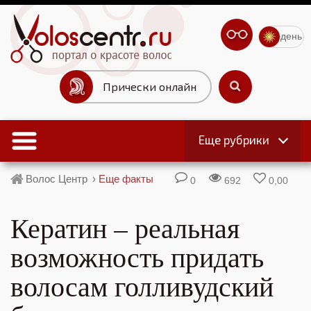
день
Прически онлайн
Еще рубрики
Волос Центр
›
Еще факты
0
692
0,00
Кератин – реальная
возможность придать
волосам голливудский