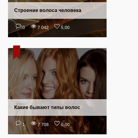
Строение волоса человека
0
7 042
5,00
Какие бывают типы волос
1
7 708
0,00