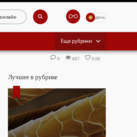
 онлайн
день
Еще рубрики
ы
0
667
0,00
Лучшее в рубрике