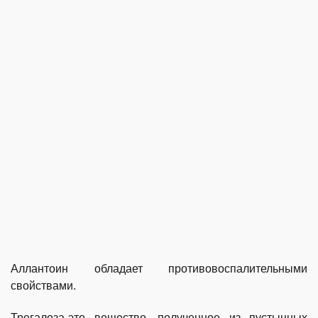
Аллантоин обладает противовоспалительными
свойствами.
Трегалоза-это вещество, полученное из пустынных